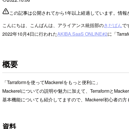
この記事は公開されてから1年以上経過しています。情報
こんにちは、こんばんは、アライアンス統括部の
きだぱん
で
2022年10月4日に行われた
AKIBA.SaaS ONLINE#2
に「Tar
概要
「Tarraformを使ってMackerelをもっと便利に」
Mackerelについての説明や魅力に加えて、TerraformとMa
基本機能についても紹介してますので、Mackerel初心者の
資料