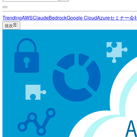
Trending
AWS
Claude
Bedrock
Google Cloud
Azure
セミナー
会
目次