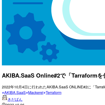
AKIBA.SaaS Online#2で「Tarr
2022年10月4日に行われたAKIBA.SaaS ONLINE#2に「
AKIBA.SaaS
Mackerel
Terraform
きだぱん
2022.10.06