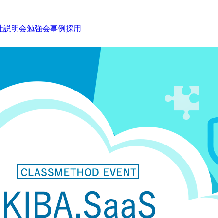
社説明会
勉強会
事例
採用