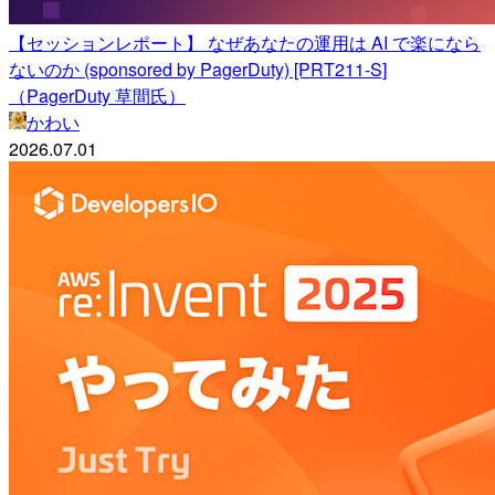
【セッションレポート】 なぜあなたの運用は AI で楽になら
ないのか (sponsored by PagerDuty) [PRT211-S]
（PagerDuty 草間氏）
かわい
2026.07.01