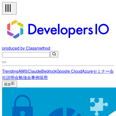
produced by Classmethod
Trending
AWS
Claude
Bedrock
Google Cloud
Azure
セミナー
会
社説明会
勉強会
事例
採用
目次