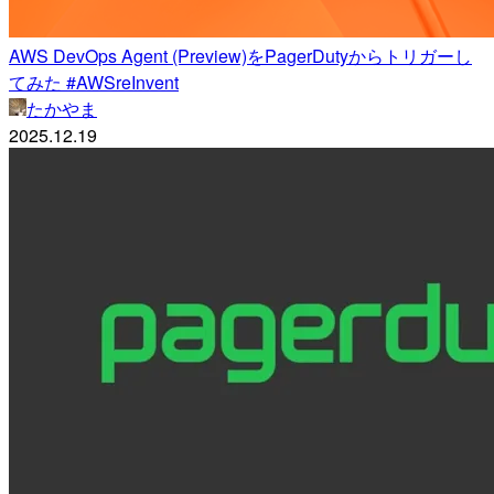
AWS DevOps Agent (Preview)をPagerDutyからトリガーし
てみた #AWSreInvent
たかやま
2025.12.19