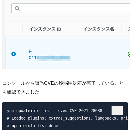
コンソールから該当CVEの脆弱性対応が完了していること
も確認できました。
yum updateinfo list --cves CVE-2021-28038

# Loaded plugins: extras_suggestions, langpacks, prio