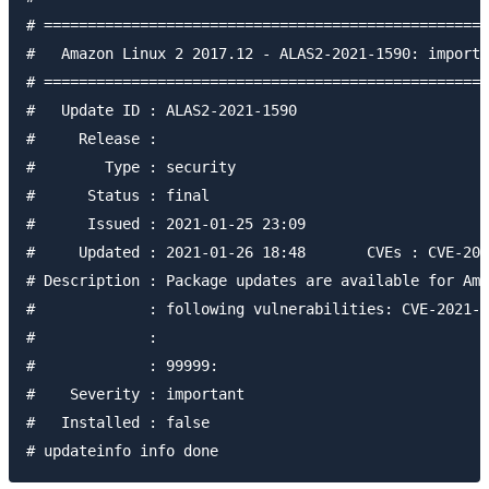
# ===================================================
#   Amazon Linux 2 2017.12 - ALAS2-2021-1590: importa
# ===================================================
#   Update ID : ALAS2-2021-1590

#     Release :

#        Type : security

#      Status : final

#      Issued : 2021-01-25 23:09

#     Updated : 2021-01-26 18:48       CVEs : CVE-202
# Description : Package updates are available for Ama
#             : following vulnerabilities: CVE-2021-3
#             :

#             : 99999:

#    Severity : important

#   Installed : false
