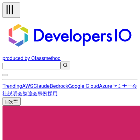
produced by Classmethod
Trending
AWS
Claude
Bedrock
Google Cloud
Azure
セミナー
会
社説明会
勉強会
事例
採用
目次