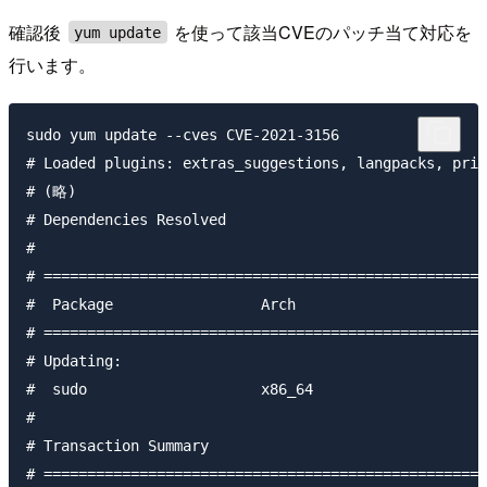
確認後
を使って該当CVEのパッチ当て対応を
yum update
行います。
sudo yum update --cves CVE-2021-3156

# Loaded plugins: extras_suggestions, langpacks, prio
# (略)

# Dependencies Resolved

#  

# ===================================================
#  Package                 Arch                      
# ===================================================
# Updating:

#  sudo                    x86_64                    
#  

# Transaction Summary

# ===================================================