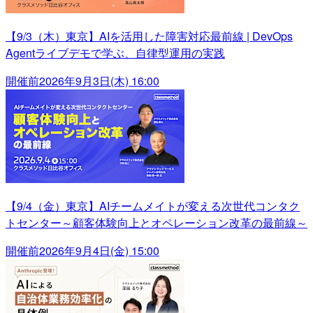
【9/3（木）東京】AIを活用した障害対応最前線 | DevOps
Agentライブデモで学ぶ、自律型運用の実践
開催前
2026年9月3日(木) 16:00
【9/4（金）東京】AIチームメイトが変える次世代コンタク
トセンター～顧客体験向上とオペレーション改革の最前線～
開催前
2026年9月4日(金) 15:00