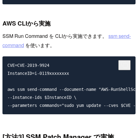
AWS CLIから実施
SSM Run Command を CLIから実施できます。
ssm send-
command
を使います。
CVE=CVE-2019-9924

InstanceID=i-0119xxxxxxxx

aws ssm send-command --document-name "AWS-RunShellScr
--instance-ids $InstanceID \

[方法3] SSM Patch Manager で実施