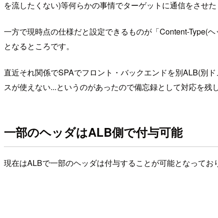
を流したくない)等何らかの事情でターゲットに通信をさせ
一方で現時点の仕様だと設定できるものが「Content-Ty
となるところです。
直近それ関係でSPAでフロント・バックエンドを別ALB(別
スが使えない...というのがあったので備忘録として対応を残
一部のヘッダはALB側で付与可能
現在はALBで一部のヘッダは付与することが可能となってお