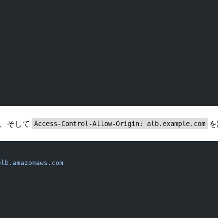
定、そして
を
Access-Control-Allow-Origin: alb.example.com
elb.amazonaws.com