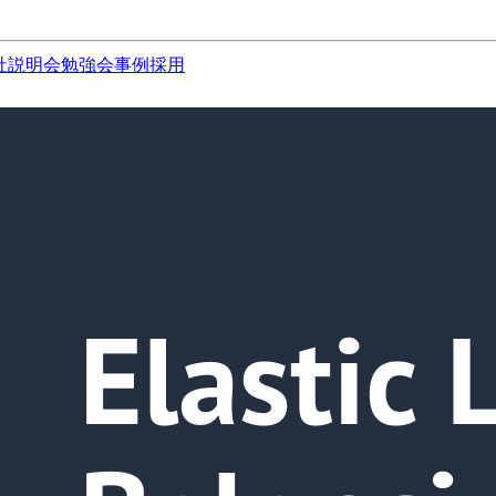
社説明会
勉強会
事例
採用