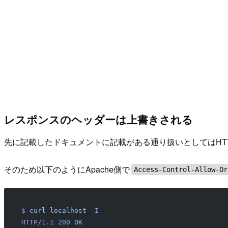
レスポンスのヘッダーは上書きされる
先に記載したドキュメントに記載がある通り扱いとしてはHT
そのため以下のようにApache側で
Access-Control-Allow-Or
$
 curl
 localhost
 -I
HTTP/1.1
 200
 OK