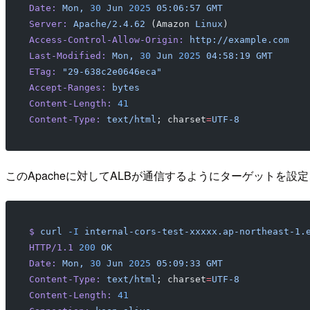
Date:
 Mon,
 30
 Jun
 2025
 05:06:57
 GMT
Server:
 Apache/2.4.62
 (Amazon 
Linux
)
Access-Control-Allow-Origin:
 http://example.com
Last-Modified:
 Mon,
 30
 Jun
 2025
 04:58:19
 GMT
ETag:
 "29-638c2e0646eca"
Accept-Ranges:
 bytes
Content-Length:
 41
Content-Type:
 text/html
; charset
=
UTF-8
このApacheに対してALBが通信するようにターゲットを設
$
 curl
 -I
 internal-cors-test-xxxxx.ap-northeast-1.
HTTP/1.1
 200
 OK
Date:
 Mon,
 30
 Jun
 2025
 05:09:33
 GMT
Content-Type:
 text/html
; charset
=
UTF-8
Content-Length:
 41