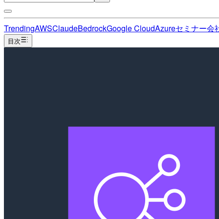
Trending
AWS
Claude
Bedrock
Google Cloud
Azure
セミナー
会
目次