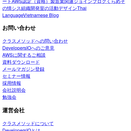
ート
AWS認定（資格）
製造業関連
ジョインブログ
くらめそ
の情シス
組織開発室の活動
デザイン
Thai
Language
Vietnamese Blog
お問い合わせ
クラスメソッドへの問い合わせ
DevelopersIOへのご意見
AWSに関するご相談
資料ダウンロード
メールマガジン登録
セミナー情報
採用情報
会社説明会
勉強会
運営会社
クラスメソッドについて
DevelopersIOとは