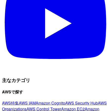
主なカテゴリ
AWSで探す
AWS特集
AWS IAM
Amazon Cognito
AWS Security Hub
AWS
Organizations
AWS Control Tower
Amazon EC2
Amazon