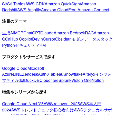
S3
S3 Tables
AWS CDK
Amazon QuickSight
Amazon
Redshift
AWS Amplify
Amazon CloudFront
Amazon Connect
注目のテーマ
生成AI
MCP
ChatGPT
Claude
Amazon Bedrock
RAG
Amazon
Q
GitHub Copilot
Devin
Cursor
Obsidian
モダンデータスタック
Python
セキュリティ
PM
プロダクトやサービスで探す
Google Cloud
Microsoft
Azure
LINE
Zendesk
Auth0
Tableau
Snowflake
Alteryx
インフォ
マティカ
dbt
DuckDB
Cloudflare
Splunk
Vision One
Notion
特集やシリーズから探す
Google Cloud Next ’25
AWS re:Invent 2025
AWS再入門
2024
AWSトレンドチェック
初心者向け
AWSテクニカルサポ