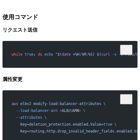
使用コマンド
リクエスト送信
while
 true
; 
do
 echo
 "$(
date
 +%H:%M:%S) $(
curl
 -s
 -o
 /dev/n
属性変更
aws
 elbv2
 modify-load-balancer-attributes
 \
  --load-balancer-arn
 <
ALBのAR
N
>
 \
  --attributes
 \
    Key=deletion_protection.enabled,Value=
true
 \
    Key=routing.http.drop_invalid_header_fields.enabled,Va