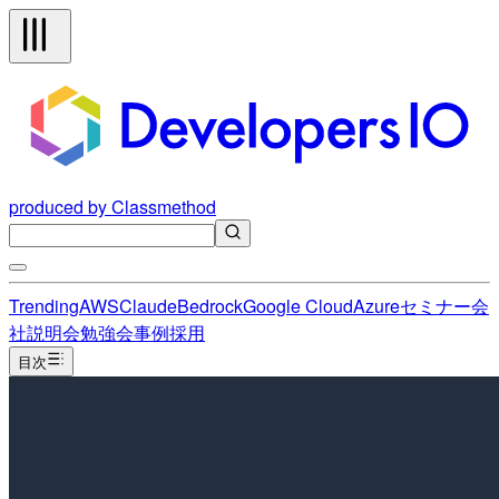
produced by Classmethod
Trending
AWS
Claude
Bedrock
Google Cloud
Azure
セミナー
会
社説明会
勉強会
事例
採用
目次