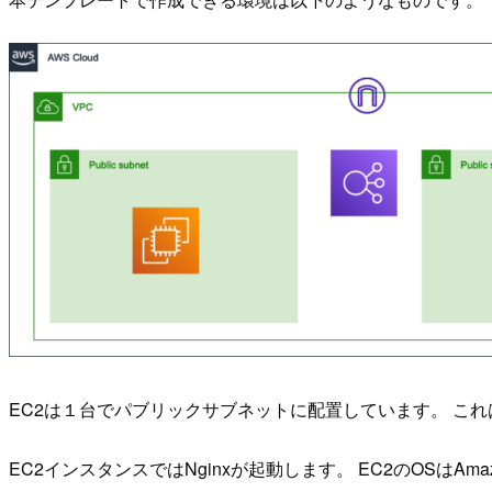
EC2は１台でパブリックサブネットに配置しています。 これはEC
EC2インスタンスではNginxが起動します。 EC2のOSはAmazo