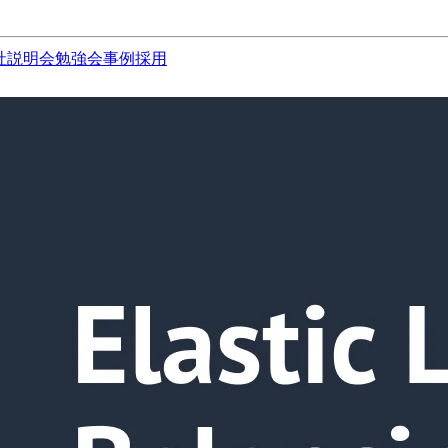
社説明会
勉強会
事例
採用