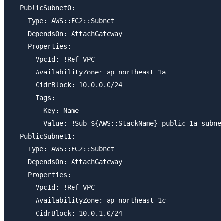
  PublicSubnet0:

    Type: AWS::EC2::Subnet

    DependsOn: AttachGateway

    Properties:

      VpcId: !Ref VPC

      AvailabilityZone: ap-northeast-1a

      CidrBlock: 10.0.0.0/24

      Tags:

      - Key: Name

        Value: !Sub ${AWS::StackName}-public-1a-subne
  PublicSubnet1:

    Type: AWS::EC2::Subnet

    DependsOn: AttachGateway

    Properties:

      VpcId: !Ref VPC

      AvailabilityZone: ap-northeast-1c

      CidrBlock: 10.0.1.0/24
