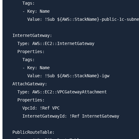
      Tags:

      - Key: Name

        Value: !Sub ${AWS::StackName}-public-1c-subne
  InternetGateway:

    Type: AWS::EC2::InternetGateway

    Properties:

      Tags:

      - Key: Name

        Value: !Sub ${AWS::StackName}-igw

  AttachGateway:

    Type: AWS::EC2::VPCGatewayAttachment

    Properties:

      VpcId: !Ref VPC

      InternetGatewayId: !Ref InternetGateway

  PublicRouteTable:
