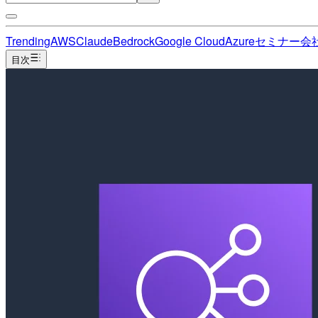
Trending
AWS
Claude
Bedrock
Google Cloud
Azure
セミナー
会
目次