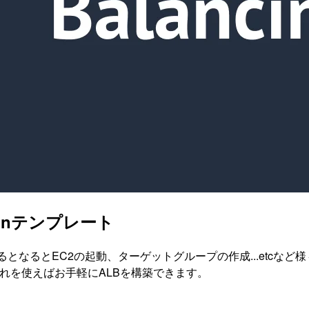
ionテンプレート
となるとEC2の起動、ターゲットグループの作成...etcなど
。 これを使えばお手軽にALBを構築できます。