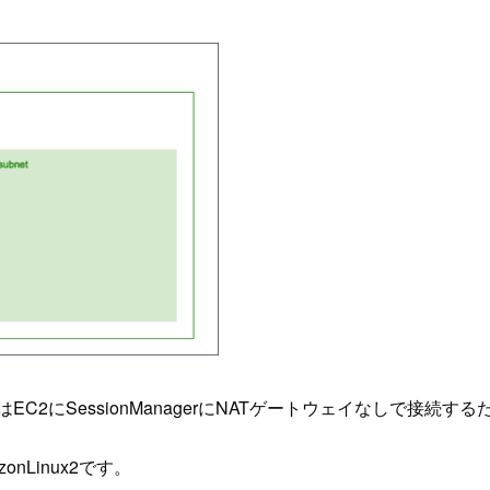
2にSessionManagerにNATゲートウェイなしで接続する
nLinux2です。