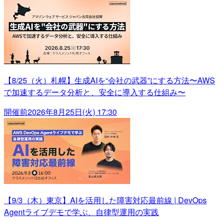
【8/25（火）札幌】生成AIを“会社の武器”にする方法〜AWS
で加速するデータ分析と、安全に導入する仕組み〜
開催前
2026年8月25日(火) 17:30
【9/3（木）東京】AIを活用した障害対応最前線 | DevOps
Agentライブデモで学ぶ、自律型運用の実践