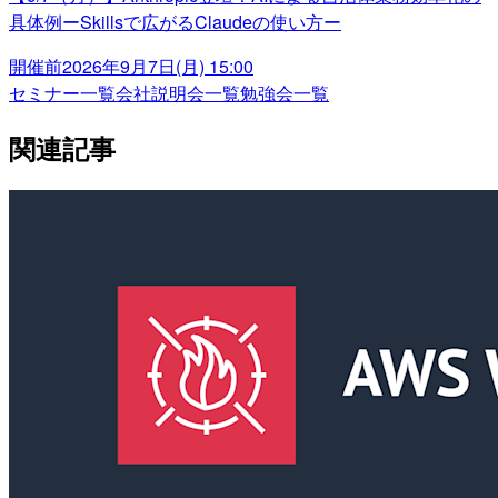
具体例ーSkillsで広がるClaudeの使い方ー
開催前
2026年9月7日(月) 15:00
セミナー一覧
会社説明会一覧
勉強会一覧
関連記事