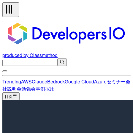
produced by Classmethod
Trending
AWS
Claude
Bedrock
Google Cloud
Azure
セミナー
会
社説明会
勉強会
事例
採用
目次