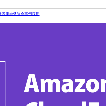
社説明会
勉強会
事例
採用