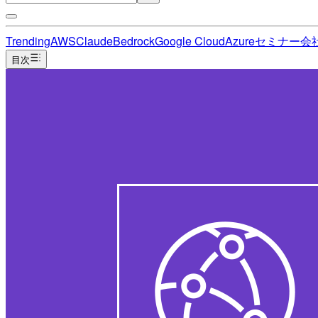
Trending
AWS
Claude
Bedrock
Google Cloud
Azure
セミナー
会
目次