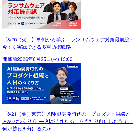
【8/25（火）】事例から学ぶ！ランサムウェア対策最前線～
今すぐ実践できる多重防御戦略
開催前
2026年8月25日(火) 13:00
【8/21（金）東京】 AI駆動開発時代の、プロダクト組織と
人材のつくり方 ― AIが「作れる」を当たり前にした先で、
何が勝負を分けるのか ―