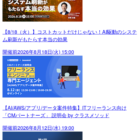
【8/18（火）】コストカットだけじゃない！AI駆動のシステ
ム刷新がもたらす本当の効果
開催前
2026年8月18日(火) 15:00
【AI/AWS/アプリ/データ案件特集】ITフリーランス向け
「CMパートナーズ」 説明会 by クラスメソッド
開催前
2026年8月12日(水) 19:00