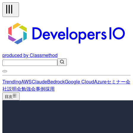
produced by Classmethod
Trending
AWS
Claude
Bedrock
Google Cloud
Azure
セミナー
会
社説明会
勉強会
事例
採用
目次