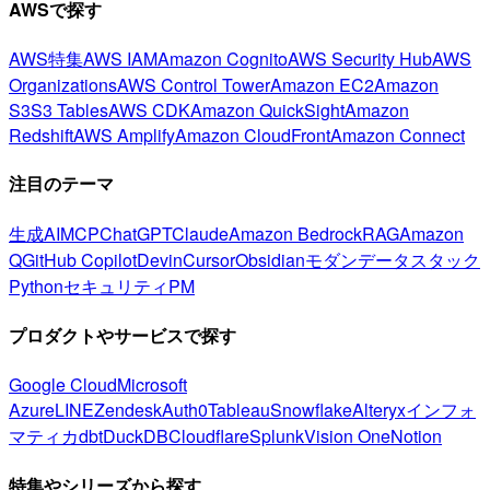
AWSで探す
AWS特集
AWS IAM
Amazon Cognito
AWS Security Hub
AWS
Organizations
AWS Control Tower
Amazon EC2
Amazon
S3
S3 Tables
AWS CDK
Amazon QuickSight
Amazon
Redshift
AWS Amplify
Amazon CloudFront
Amazon Connect
注目のテーマ
生成AI
MCP
ChatGPT
Claude
Amazon Bedrock
RAG
Amazon
Q
GitHub Copilot
Devin
Cursor
Obsidian
モダンデータスタック
Python
セキュリティ
PM
プロダクトやサービスで探す
Google Cloud
Microsoft
Azure
LINE
Zendesk
Auth0
Tableau
Snowflake
Alteryx
インフォ
マティカ
dbt
DuckDB
Cloudflare
Splunk
Vision One
Notion
特集やシリーズから探す