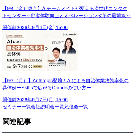
【9/4（金）東京】AIチームメイトが変える次世代コンタク
トセンター～顧客体験向上とオペレーション改革の最前線～
開催前
2026年9月4日(金) 15:00
【9/7（月）】Anthropic登壇！AIによる自治体業務効率化の
具体例ーSkillsで広がるClaudeの使い方ー
開催前
2026年9月7日(月) 15:00
セミナー一覧
会社説明会一覧
勉強会一覧
関連記事