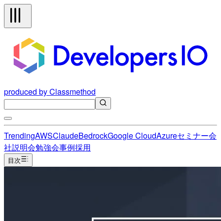
produced by Classmethod
Trending
AWS
Claude
Bedrock
Google Cloud
Azure
セミナー
会
社説明会
勉強会
事例
採用
目次