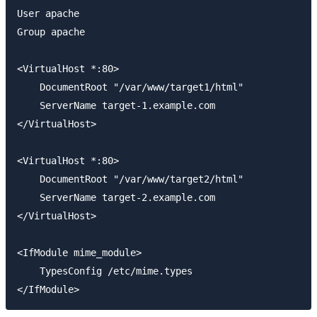
User apache

Group apache

<VirtualHost *:80>

    DocumentRoot "/var/www/target1/html"

    ServerName target-1.example.com

</VirtualHost>

<VirtualHost *:80>

    DocumentRoot "/var/www/target2/html"

    ServerName target-2.example.com

</VirtualHost>

<IfModule mime_module>

    TypesConfig /etc/mime.types
