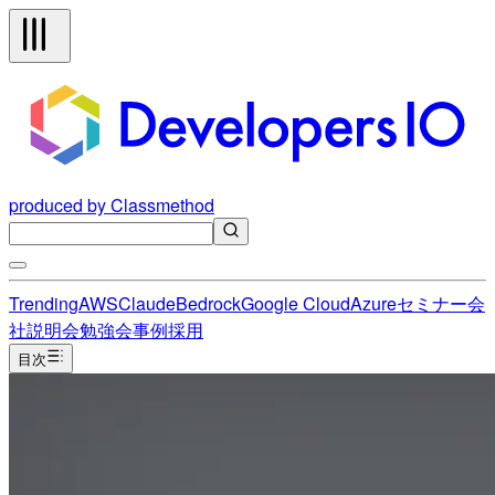
produced by Classmethod
Trending
AWS
Claude
Bedrock
Google Cloud
Azure
セミナー
会
社説明会
勉強会
事例
採用
目次