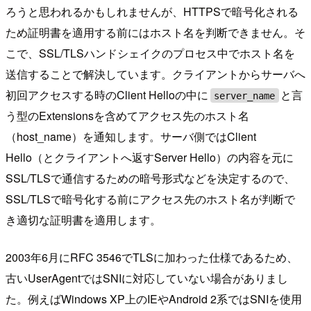
ろうと思われるかもしれませんが、HTTPSで暗号化される
ため証明書を適用する前にはホスト名を判断できません。そ
こで、SSL/TLSハンドシェイクのプロセス中でホスト名を
送信することで解決しています。クライアントからサーバへ
初回アクセスする時のClient Helloの中に
と言
server_name
う型のExtensionsを含めてアクセス先のホスト名
（host_name）を通知します。サーバ側ではClient
Hello（とクライアントへ返すServer Hello）の内容を元に
SSL/TLSで通信するための暗号形式などを決定するので、
SSL/TLSで暗号化する前にアクセス先のホスト名が判断で
き適切な証明書を適用します。
2003年6月にRFC 3546でTLSに加わった仕様であるため、
古いUserAgentではSNIに対応していない場合がありまし
た。例えばWindows XP上のIEやAndroid 2系ではSNIを使用