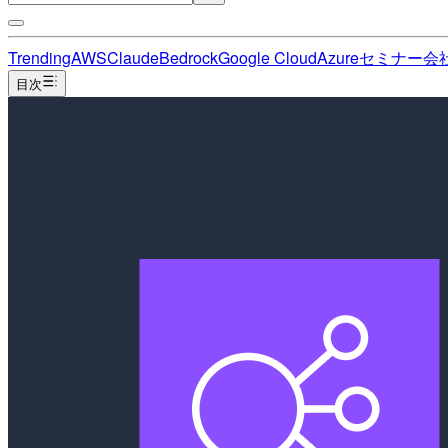
Trending
AWS
Claude
Bedrock
Google Cloud
Azure
セミナー
会
目次