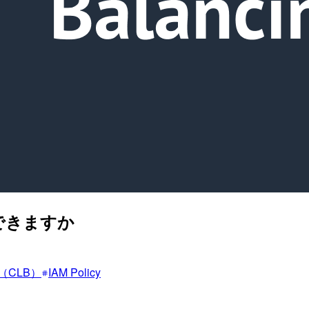
できますか
er（CLB）
IAM Policy