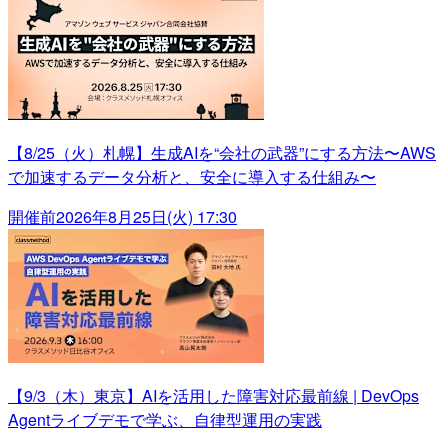
【8/25（火）札幌】生成AIを“会社の武器”にする方法〜AWS
で加速するデータ分析と、安全に導入する仕組み〜
開催前
2026年8月25日(火) 17:30
【9/3（木）東京】AIを活用した障害対応最前線 | DevOps
Agentライブデモで学ぶ、自律型運用の実践