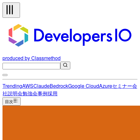
produced by Classmethod
Trending
AWS
Claude
Bedrock
Google Cloud
Azure
セミナー
会
社説明会
勉強会
事例
採用
目次