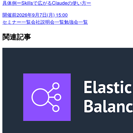
具体例ーSkillsで広がるClaudeの使い方ー
開催前
2026年9月7日(月) 15:00
セミナー一覧
会社説明会一覧
勉強会一覧
関連記事