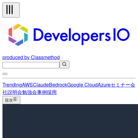
produced by Classmethod
Trending
AWS
Claude
Bedrock
Google Cloud
Azure
セミナー
会
社説明会
勉強会
事例
採用
目次