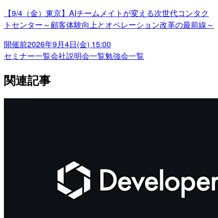
【9/4（金）東京】AIチームメイトが変える次世代コンタク
トセンター～顧客体験向上とオペレーション改革の最前線～
開催前
2026年9月4日(金) 15:00
セミナー一覧
会社説明会一覧
勉強会一覧
関連記事