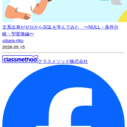
文系出身がゼロからSQLを学んでみた 〜NULL・条件分
岐・型変換編〜
obara-riko
r
2026.05.15
クラスメソッド株式会社