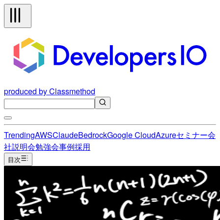
produced by Classmethod
Trending
AWS
Claude
Bedrock
Google Cloud
Azure
セミナー
会
社説明会
勉強会
事例
採用
目次