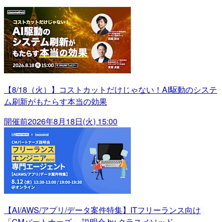
【8/18（火）】コストカットだけじゃない！AI駆動のシステ
ム刷新がもたらす本当の効果
開催前
2026年8月18日(火) 15:00
【AI/AWS/アプリ/データ案件特集】ITフリーランス向け
「CMパートナーズ」 説明会 by クラスメソッド