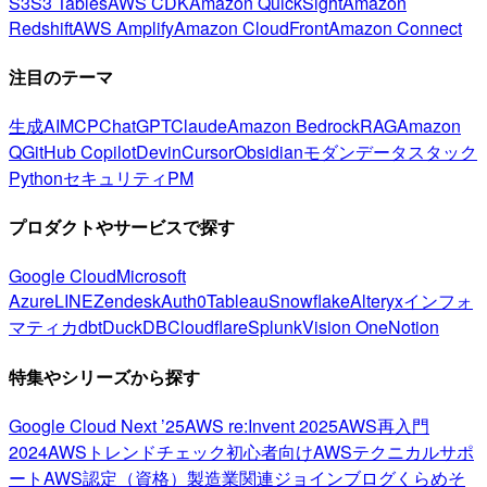
S3
S3 Tables
AWS CDK
Amazon QuickSight
Amazon
Redshift
AWS Amplify
Amazon CloudFront
Amazon Connect
注目のテーマ
生成AI
MCP
ChatGPT
Claude
Amazon Bedrock
RAG
Amazon
Q
GitHub Copilot
Devin
Cursor
Obsidian
モダンデータスタック
Python
セキュリティ
PM
プロダクトやサービスで探す
Google Cloud
Microsoft
Azure
LINE
Zendesk
Auth0
Tableau
Snowflake
Alteryx
インフォ
マティカ
dbt
DuckDB
Cloudflare
Splunk
Vision One
Notion
特集やシリーズから探す
Google Cloud Next ’25
AWS re:Invent 2025
AWS再入門
2024
AWSトレンドチェック
初心者向け
AWSテクニカルサポ
ート
AWS認定（資格）
製造業関連
ジョインブログ
くらめそ