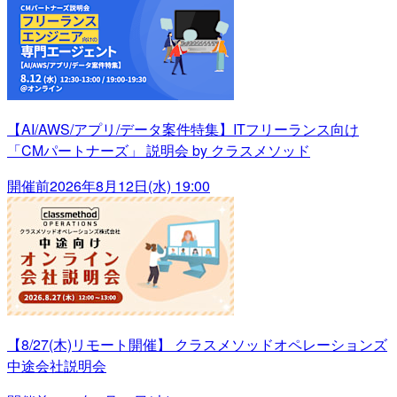
【AI/AWS/アプリ/データ案件特集】ITフリーランス向け
「CMパートナーズ」 説明会 by クラスメソッド
開催前
2026年8月12日(水) 19:00
【8/27(木)リモート開催】 クラスメソッドオペレーションズ
中途会社説明会