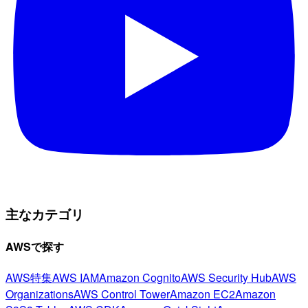
主なカテゴリ
AWSで探す
AWS特集
AWS IAM
Amazon Cognito
AWS Security Hub
AWS
Organizations
AWS Control Tower
Amazon EC2
Amazon