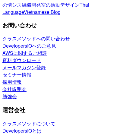
の情シス
組織開発室の活動
デザイン
Thai
Language
Vietnamese Blog
お問い合わせ
クラスメソッドへの問い合わせ
DevelopersIOへのご意見
AWSに関するご相談
資料ダウンロード
メールマガジン登録
セミナー情報
採用情報
会社説明会
勉強会
運営会社
クラスメソッドについて
DevelopersIOとは