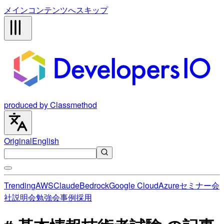
メインコンテンツへスキップ
produced by Classmethod
Original
English
Trending
AWS
Claude
Bedrock
Google Cloud
Azure
セミナー
会
社説明会
勉強会
事例
採用