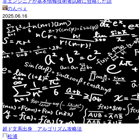
非エンジニアが基本情報技術者試験に合格した話
のんべぇ
2025.06.16
超ド文系出身 アルゴリズム攻略法
松浦