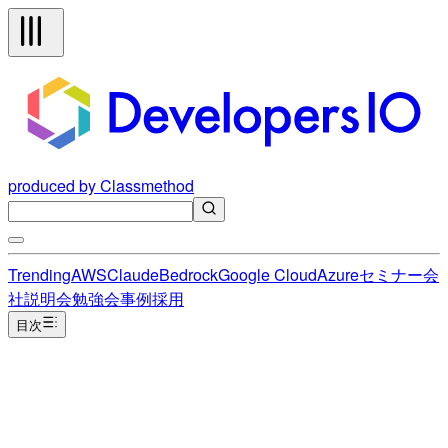
produced by Classmethod
Trending
AWS
Claude
Bedrock
Google Cloud
Azure
セミナー
会
社説明会
勉強会
事例
採用
目次