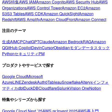
AWS特集
AWS IAM
Amazon Cognito
AWS Security Hub
AWS
Organizations
AWS Control Tower
Amazon EC2
Amazon
S3
S3 Tables
AWS CDK
Amazon QuickSight
Amazon
Redshift
AWS Amplify
Amazon CloudFront
Amazon Connect
注目のテーマ
生成AI
MCP
ChatGPT
Claude
Amazon Bedrock
RAG
Amazon
Q
GitHub Copilot
Devin
Cursor
Obsidian
モダンデータスタック
Python
セキュリティ
PM
プロダクトやサービスで探す
Google Cloud
Microsoft
Azure
LINE
Zendesk
Auth0
Tableau
Snowflake
Alteryx
インフォ
マティカ
dbt
DuckDB
Cloudflare
Splunk
Vision One
Notion
特集やシリーズから探す
Google Cloud Next ’25
AWS re:Invent 2025
AWS再入門