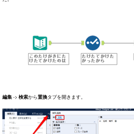
編集
->
検索
から
置換
タブを開きます。