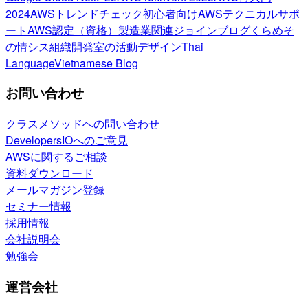
2024
AWSトレンドチェック
初心者向け
AWSテクニカルサポ
ート
AWS認定（資格）
製造業関連
ジョインブログ
くらめそ
の情シス
組織開発室の活動
デザイン
Thai
Language
Vietnamese Blog
お問い合わせ
クラスメソッドへの問い合わせ
DevelopersIOへのご意見
AWSに関するご相談
資料ダウンロード
メールマガジン登録
セミナー情報
採用情報
会社説明会
勉強会
運営会社