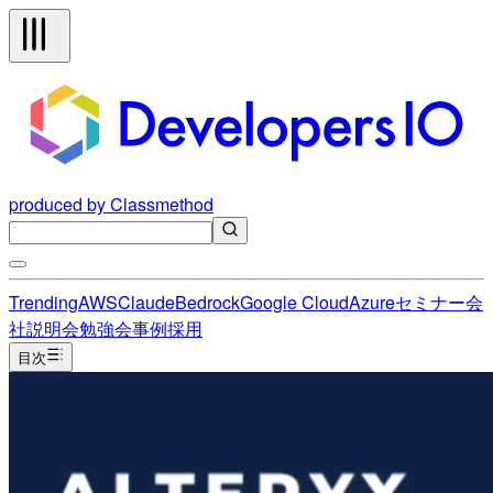
produced by Classmethod
Trending
AWS
Claude
Bedrock
Google Cloud
Azure
セミナー
会
社説明会
勉強会
事例
採用
目次