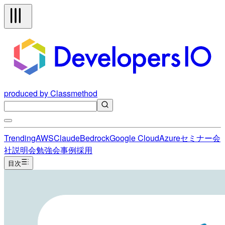
produced by Classmethod
Trending
AWS
Claude
Bedrock
Google Cloud
Azure
セミナー
会
社説明会
勉強会
事例
採用
目次