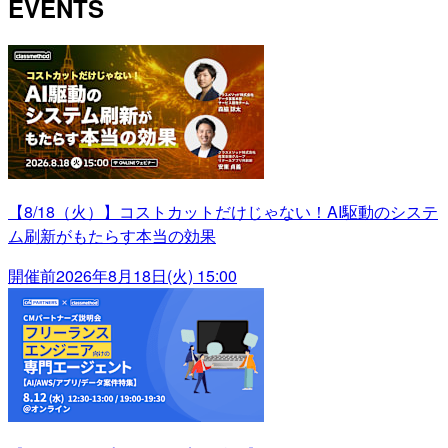
EVENTS
【8/18（火）】コストカットだけじゃない！AI駆動のシステ
ム刷新がもたらす本当の効果
開催前
2026年8月18日(火) 15:00