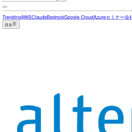
Trending
AWS
Claude
Bedrock
Google Cloud
Azure
セミナー
会
目次