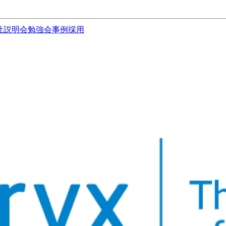
社説明会
勉強会
事例
採用