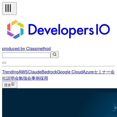
produced by Classmethod
Trending
AWS
Claude
Bedrock
Google Cloud
Azure
セミナー
会
社説明会
勉強会
事例
採用
目次