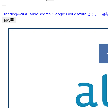
Trending
AWS
Claude
Bedrock
Google Cloud
Azure
セミナー
会
目次