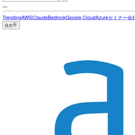
Trending
AWS
Claude
Bedrock
Google Cloud
Azure
セミナー
会
目次