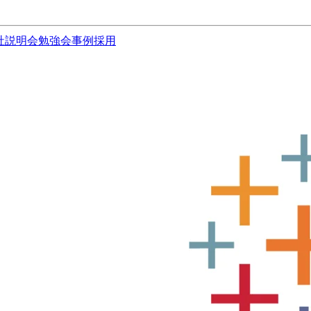
社説明会
勉強会
事例
採用