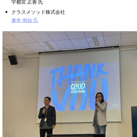
宇都宮 正善 氏
クラスメソッド株式会社
兼本 侑始 氏