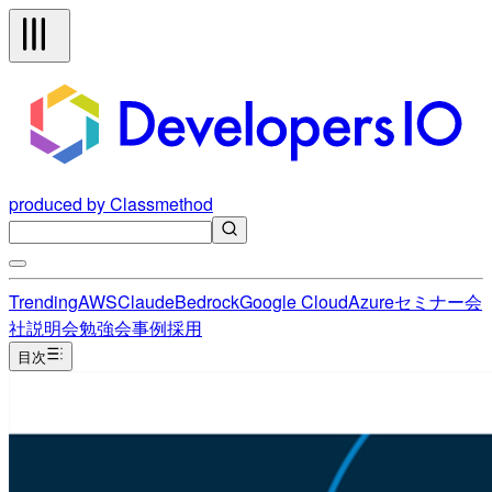
produced by Classmethod
Trending
AWS
Claude
Bedrock
Google Cloud
Azure
セミナー
会
社説明会
勉強会
事例
採用
目次