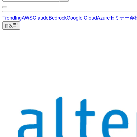
Trending
AWS
Claude
Bedrock
Google Cloud
Azure
セミナー
会
目次