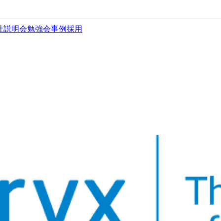
社説明会
勉強会
事例
採用