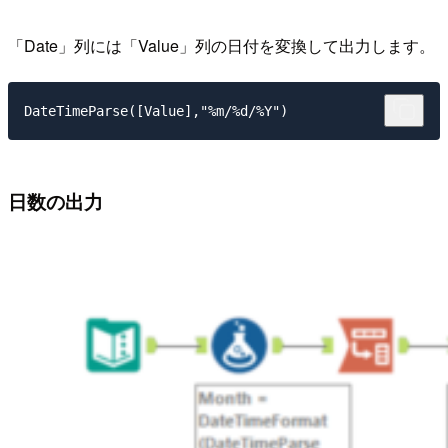
「Date」列には「Value」列の日付を変換して出力します。
DateTimeParse([Value],"%m/%d/%Y")
日数の出力