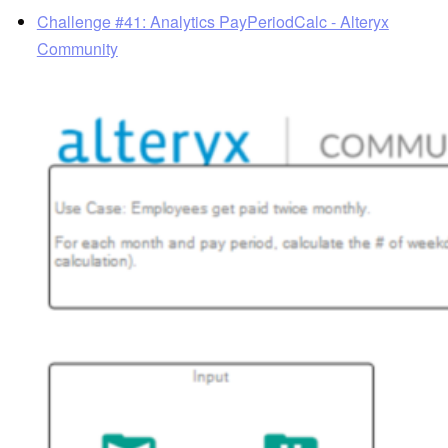
Challenge #41: Analytics PayPeriodCalc - Alteryx
Community