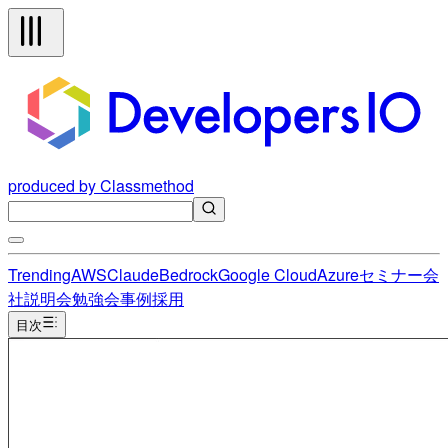
produced by Classmethod
Trending
AWS
Claude
Bedrock
Google Cloud
Azure
セミナー
会
社説明会
勉強会
事例
採用
目次