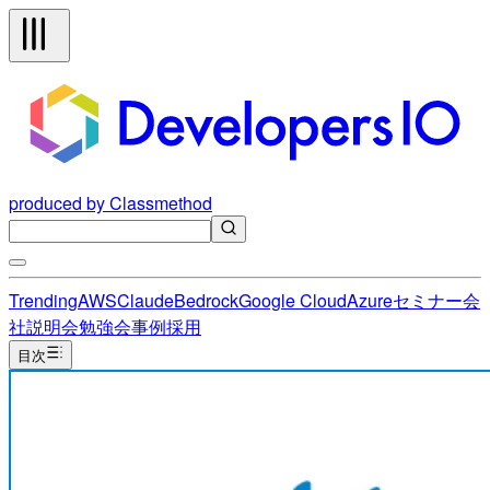
produced by Classmethod
Trending
AWS
Claude
Bedrock
Google Cloud
Azure
セミナー
会
社説明会
勉強会
事例
採用
目次