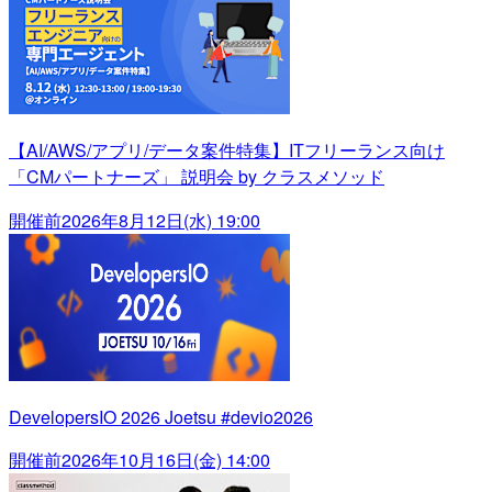
【AI/AWS/アプリ/データ案件特集】ITフリーランス向け
「CMパートナーズ」 説明会 by クラスメソッド
開催前
2026年8月12日(水) 19:00
DevelopersIO 2026 Joetsu #devio2026
開催前
2026年10月16日(金) 14:00