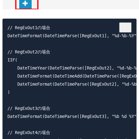
// RegExOut1の場合

DateTimeFormat(DateTimeParse([RegExOut1], "%d-%b-%Y")
// RegExOut2の場合

IIF(

    DateTimeYear(DateTimeParse([RegExOut2], "%d-%b-%y
    DateTimeFormat(DateTimeAdd(DateTimeParse([RegExOu
    DateTimeFormat(DateTimeParse([RegExOut2], "%d-%b-
)

// RegExOut3の場合

DateTimeFormat(DateTimeParse([RegExOut3], "%b %d %Y")
// RegExOut4の場合
