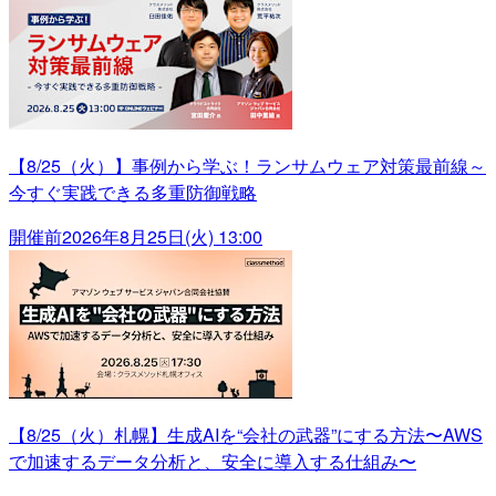
【8/25（火）】事例から学ぶ！ランサムウェア対策最前線～
今すぐ実践できる多重防御戦略
開催前
2026年8月25日(火) 13:00
【8/25（火）札幌】生成AIを“会社の武器”にする方法〜AWS
で加速するデータ分析と、安全に導入する仕組み〜