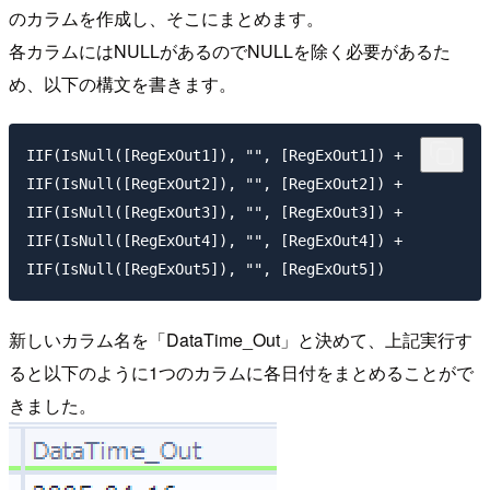
のカラムを作成し、そこにまとめます。
各カラムにはNULLがあるのでNULLを除く必要があるた
め、以下の構文を書きます。
IIF(IsNull([RegExOut1]), "", [RegExOut1]) +

IIF(IsNull([RegExOut2]), "", [RegExOut2]) +

IIF(IsNull([RegExOut3]), "", [RegExOut3]) +

IIF(IsNull([RegExOut4]), "", [RegExOut4]) +

新しいカラム名を「DataTime_Out」と決めて、上記実行す
ると以下のように1つのカラムに各日付をまとめることがで
きました。