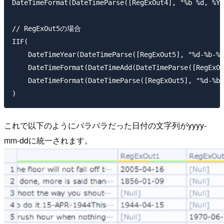
DateTimeFormat(DateTimeParse([RegExOut4], "%b %d, %Y"
// RegExOut5の場合

IIF(

    DateTimeYear(DateTimeParse([RegExOut5], "%d-%b-%y
    DateTimeFormat(DateTimeAdd(DateTimeParse([RegExOu
    DateTimeFormat(DateTimeParse([RegExOut5], "%d-%b-
これで以下のようにバラバラだった日付の文字列がyyyy-
mm-ddに統一されます。