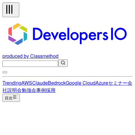
produced by Classmethod
Trending
AWS
Claude
Bedrock
Google Cloud
Azure
セミナー
会
社説明会
勉強会
事例
採用
目次