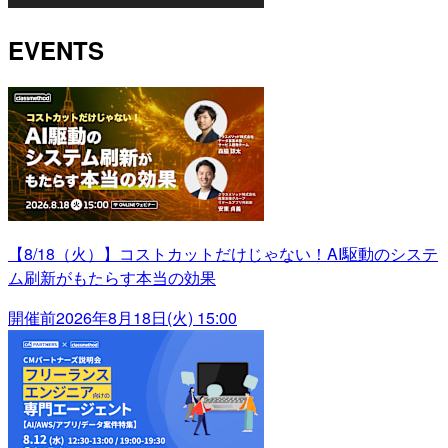
EVENTS
【8/18（火）】コストカットだけじゃない！AI駆動のシステ
ム刷新がもたらす本当の効果
開催前
2026年8月18日(火) 15:00