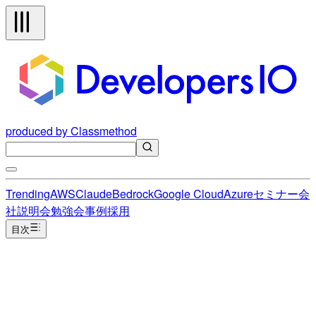
produced by Classmethod
Trending
AWS
Claude
Bedrock
Google Cloud
Azure
セミナー
会
社説明会
勉強会
事例
採用
目次