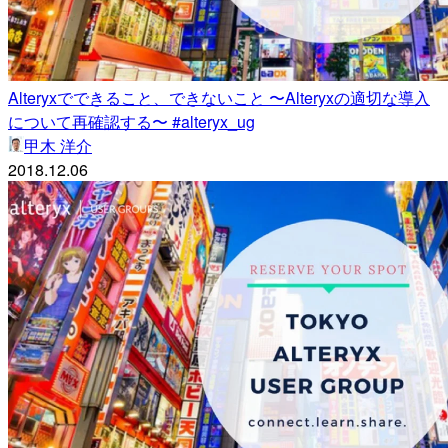
Alteryxでできること、できないこと 〜Alteryxの適切な導入
について再確認する〜 #alteryx_ug
甲木 洋介
2018.12.06