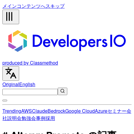
メインコンテンツへスキップ
produced by Classmethod
Original
English
Trending
AWS
Claude
Bedrock
Google Cloud
Azure
セミナー
会
社説明会
勉強会
事例
採用