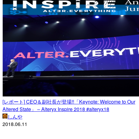
[レポート] CEO＆副社長が登場!!「Keynote: Welcome to Our
Altered State」 – Alteryx Inspire 2018 #alteryx18
しんや
2018.06.11