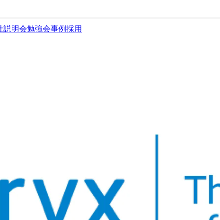
社説明会
勉強会
事例
採用