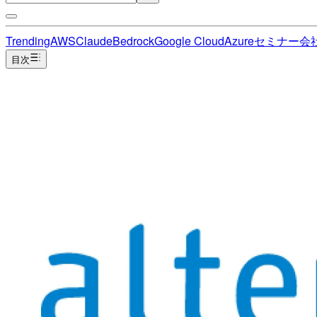
Trending
AWS
Claude
Bedrock
Google Cloud
Azure
セミナー
会
目次