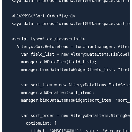
  <ayx data-ui-props='window.TestGUINamespace.sort_it
  <h1>XMSG("Sort Order")</h1>

  <ayx data-ui-props='window.TestGUINamespace.sort_or
  <script type="text/javascript">

    Alteryx.Gui.BeforeLoad = function(manager, Altery
      var field_list = new AlteryxDataItems.FieldSele
      manager.addDataItem(field_list);

      manager.bindDataItemToWidget(field_list, "field
      var sort_item = new AlteryxDataItems.FieldSelec
      manager.addDataItem(sort_item);

      manager.bindDataItemToWidget(sort_item, "sort_i
      var sort_order = new AlteryxDataItems.StringSel
        optionList: [

          {label: 'XMSG("昇順")', value: "Ascencoding"