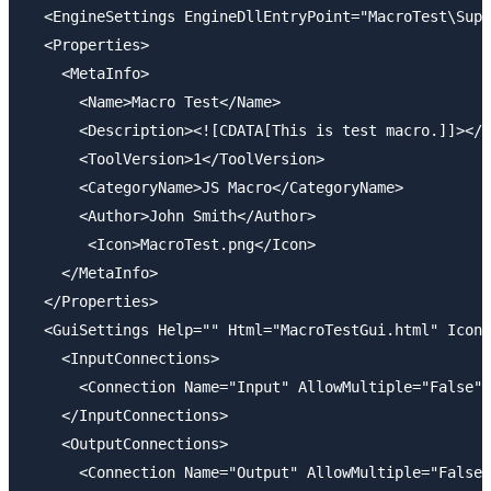
  <EngineSettings EngineDllEntryPoint="MacroTest\Supp
  <Properties>

    <MetaInfo>

      <Name>Macro Test</Name>

      <Description><![CDATA[This is test macro.]]></D
      <ToolVersion>1</ToolVersion>

      <CategoryName>JS Macro</CategoryName>

      <Author>John Smith</Author>

       <Icon>MacroTest.png</Icon>

    </MetaInfo>

  </Properties>

  <GuiSettings Help="" Html="MacroTestGui.html" Icon=
    <InputConnections>

      <Connection Name="Input" AllowMultiple="False" 
    </InputConnections>

    <OutputConnections>

      <Connection Name="Output" AllowMultiple="False"