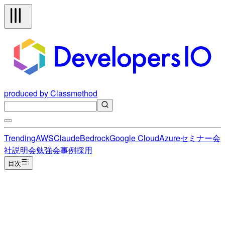
produced by Classmethod
Trending
AWS
Claude
Bedrock
Google Cloud
Azure
セミナー
会
社説明会
勉強会
事例
採用
目次