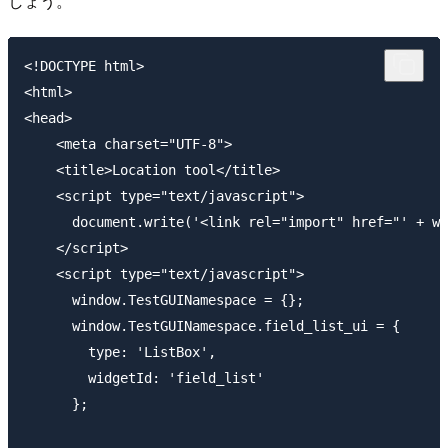
しょう。
<!DOCTYPE html>

<html>

<head>

    <meta charset="UTF-8">

    <title>Location tool</title>

    <script type="text/javascript">

      document.write('<link rel="import" href="' + wi
    </script>

    <script type="text/javascript">

      window.TestGUINamespace = {};

      window.TestGUINamespace.field_list_ui = {

        type: 'ListBox',

        widgetId: 'field_list'

      };
