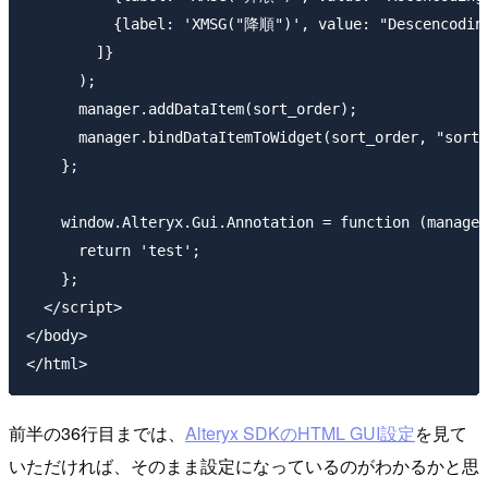
          {label: 'XMSG("降順")', value: "Descencoding
        ]}

      );

      manager.addDataItem(sort_order);

      manager.bindDataItemToWidget(sort_order, "sort_
    };

    window.Alteryx.Gui.Annotation = function (manager
      return 'test';

    };

  </script>

</body>

前半の36行目までは、
Alteryx SDKのHTML GUI設定
を見て
いただければ、そのまま設定になっているのがわかるかと思