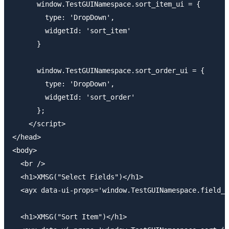
      window.TestGUINamespace.sort_item_ui = {

        type: 'DropDown',

        widgetId: 'sort_item'

      }

      window.TestGUINamespace.sort_order_ui = {

        type: 'DropDown',

        widgetId: 'sort_order'

      };

    </script>

</head>

<body>

  <br />

  <h1>XMSG("Select Fields")</h1>

  <ayx data-ui-props='window.TestGUINamespace.field_l
  <h1>XMSG("Sort Item")</h1>
