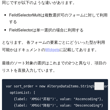
同じですが以下のような違いがあります。
FeildSelectorMultiは複数選択可のフォームに対して利用
する
FieldSelectorは単一選択の場合に利用する
となります。 各フォームの要素ごとにどういった型が利用
可能かはドキュメントの
Widgets
に記載してあります。
最後のソート対象の選択はこれまでの2つと異なり、項目の
リストを直接入力しています。
var sort_order = new AlteryxDataItems.StringSelector(
  optionList: [

    {label: 'XMSG("昇順")', value: "Ascencoding"},

    {label: 'XMSG("降順")', value: "Descencoding"}
