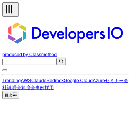
produced by Classmethod
Trending
AWS
Claude
Bedrock
Google Cloud
Azure
セミナー
会
社説明会
勉強会
事例
採用
目次