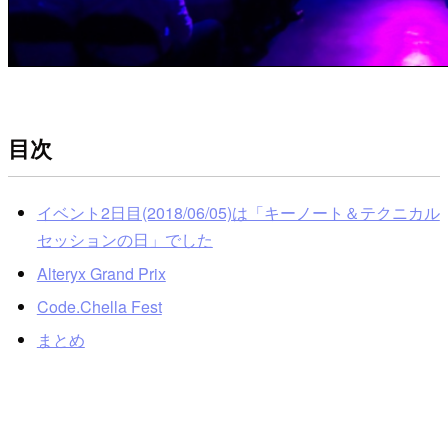
目次
イベント2日目(2018/06/05)は「キーノート＆テクニカル
セッションの日」でした
Alteryx Grand Prix
Code.Chella Fest
まとめ