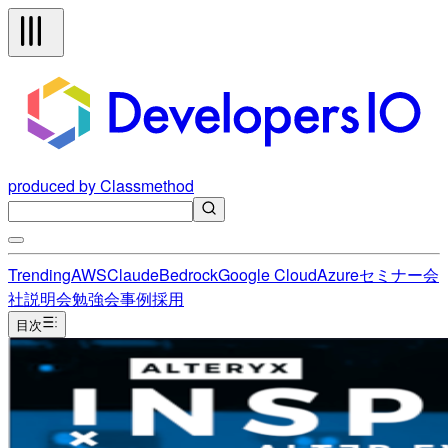
produced by Classmethod
Trending
AWS
Claude
Bedrock
Google Cloud
Azure
セミナー
会
社説明会
勉強会
事例
採用
目次