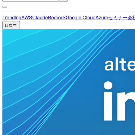
Trending
AWS
Claude
Bedrock
Google Cloud
Azure
セミナー
会
目次