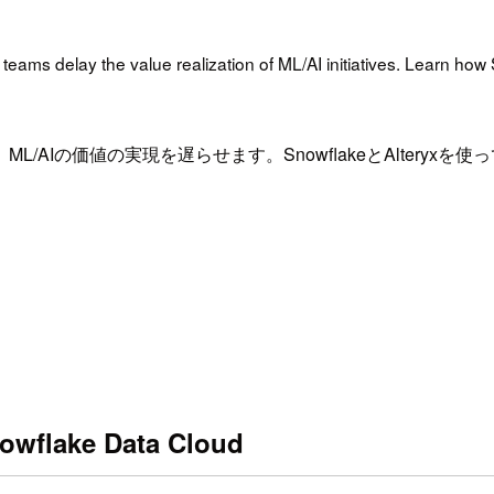
 teams delay the value realization of ML/AI initiatives. Learn ho
AIの価値の実現を遅らせます。SnowflakeとAltery
nowflake Data Cloud