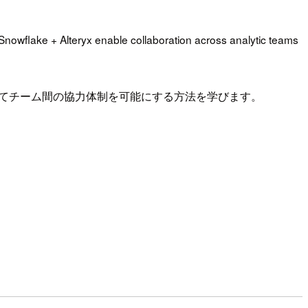
w Snowflake + Alteryx enable collaboration across analytic teams
xを使ってチーム間の協力体制を可能にする方法を学びます。