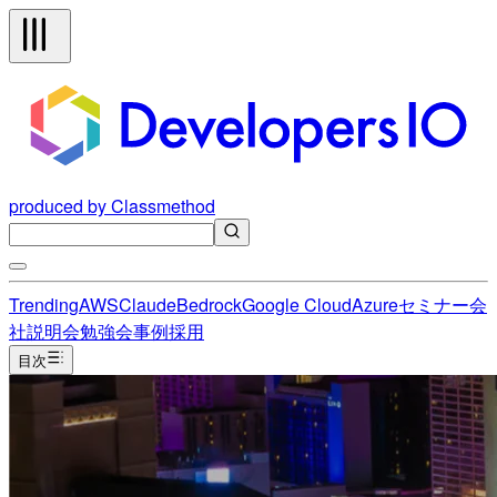
produced by Classmethod
Trending
AWS
Claude
Bedrock
Google Cloud
Azure
セミナー
会
社説明会
勉強会
事例
採用
目次