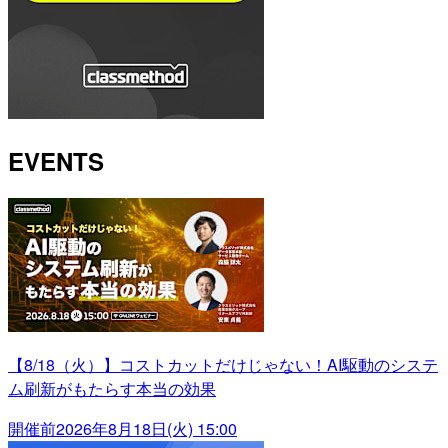
EVENTS
【8/18（火）】コストカットだけじゃない！AI駆動のシステ
ム刷新がもたらす本当の効果
開催前
2026年8月18日(火) 15:00