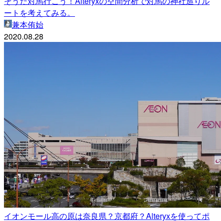
そうだ対馬行こう！Alteryxの空間分析で対馬の神社巡りル
ートを考えてみる。
兼本侑始
2020.08.28
イオンモール高の原は奈良県？京都府？Alteryxを使ってポ