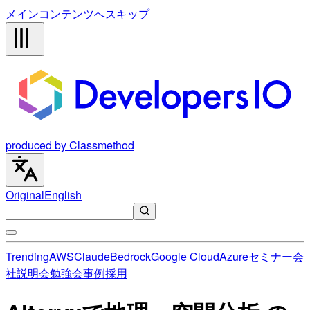
メインコンテンツへスキップ
produced by Classmethod
Original
English
Trending
AWS
Claude
Bedrock
Google Cloud
Azure
セミナー
会
社説明会
勉強会
事例
採用