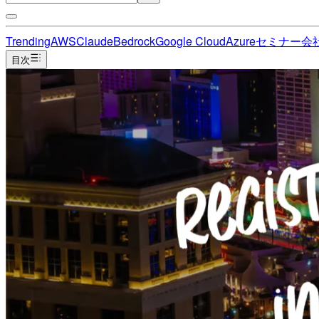
Trending
AWS
Claude
Bedrock
Google Cloud
Azure
セミナー
会
目次