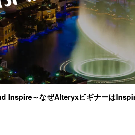
 Attend Inspire～なぜAlteryxビギナーはI