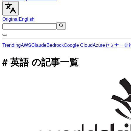
Original
English
Trending
AWS
Claude
Bedrock
Google Cloud
Azure
セミナー
会
# 英語 の記事一覧