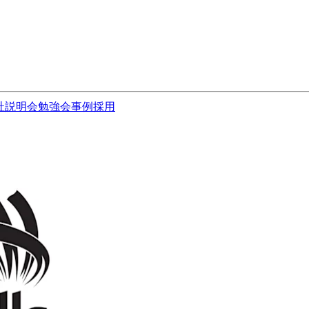
社説明会
勉強会
事例
採用