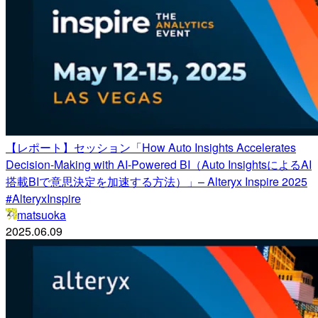
【レポート】セッション「How Auto Insights Accelerates
Decision-Making with AI-Powered BI（Auto InsightsによるAI
搭載BIで意思決定を加速する方法）」– Alteryx Inspire 2025
#AlteryxInspire
matsuoka
2025.06.09