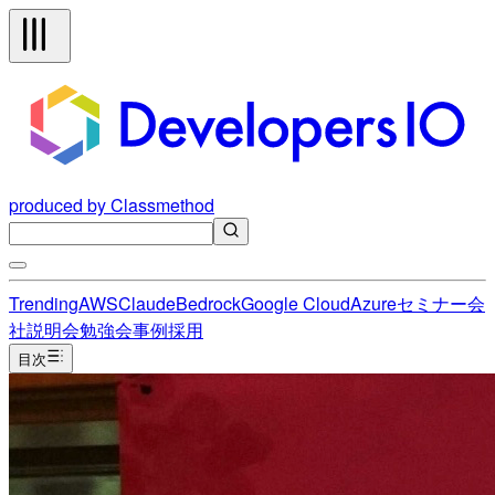
produced by Classmethod
Trending
AWS
Claude
Bedrock
Google Cloud
Azure
セミナー
会
社説明会
勉強会
事例
採用
目次