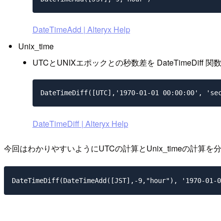
DateTimeAdd | Alteryx Help
Unix_time
UTCとUNIXエポックとの秒数差を DateTimeDi
DateTimeDiff([UTC],'1970-01-01 00:00:00', 'se
DateTimeDiff | Alteryx Help
今回はわかりやすいようにUTCの計算とUnix_timeの
DateTimeDiff(DateTimeAdd([JST],-9,"hour"), '1970-01-0