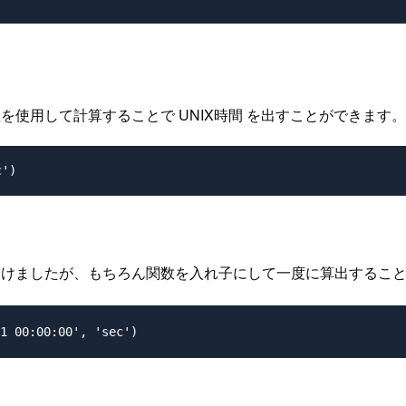
ff 関数を使用して計算することで UNIX時間 を出すことができます。
c')
計算を分けましたが、もちろん関数を入れ子にして一度に算出するこ
1 00:00:00', 'sec')