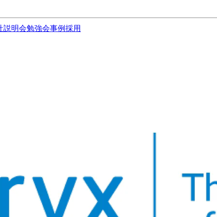
社説明会
勉強会
事例
採用