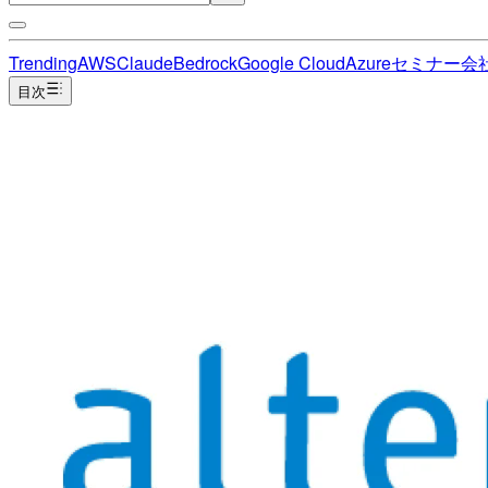
Trending
AWS
Claude
Bedrock
Google Cloud
Azure
セミナー
会
目次