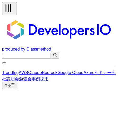
produced by Classmethod
Trending
AWS
Claude
Bedrock
Google Cloud
Azure
セミナー
会
社説明会
勉強会
事例
採用
目次