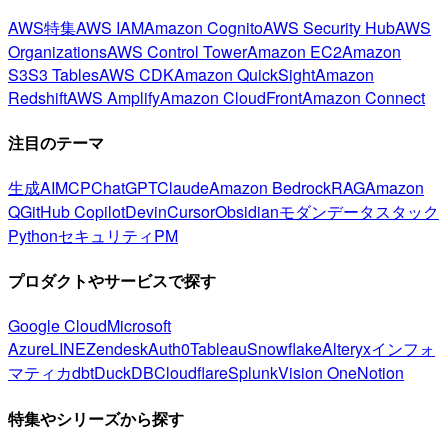
AWS特集
AWS IAM
Amazon Cognito
AWS Security Hub
AWS
Organizations
AWS Control Tower
Amazon EC2
Amazon
S3
S3 Tables
AWS CDK
Amazon QuickSight
Amazon
Redshift
AWS Amplify
Amazon CloudFront
Amazon Connect
注目のテーマ
生成AI
MCP
ChatGPT
Claude
Amazon Bedrock
RAG
Amazon
Q
GitHub Copilot
Devin
Cursor
Obsidian
モダンデータスタック
Python
セキュリティ
PM
プロダクトやサービスで探す
Google Cloud
Microsoft
Azure
LINE
Zendesk
Auth0
Tableau
Snowflake
Alteryx
インフォ
マティカ
dbt
DuckDB
Cloudflare
Splunk
Vision One
Notion
特集やシリーズから探す