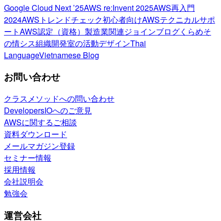
Google Cloud Next ’25
AWS re:Invent 2025
AWS再入門
2024
AWSトレンドチェック
初心者向け
AWSテクニカルサポ
ート
AWS認定（資格）
製造業関連
ジョインブログ
くらめそ
の情シス
組織開発室の活動
デザイン
Thai
Language
Vietnamese Blog
お問い合わせ
クラスメソッドへの問い合わせ
DevelopersIOへのご意見
AWSに関するご相談
資料ダウンロード
メールマガジン登録
セミナー情報
採用情報
会社説明会
勉強会
運営会社