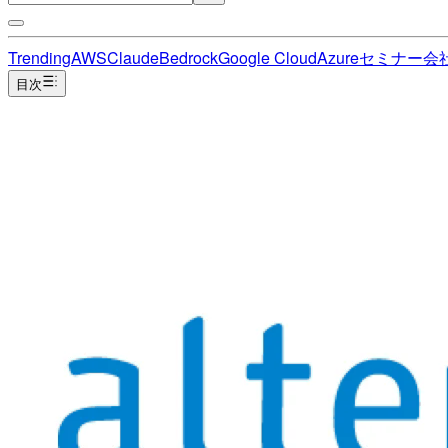
Trending
AWS
Claude
Bedrock
Google Cloud
Azure
セミナー
会
目次