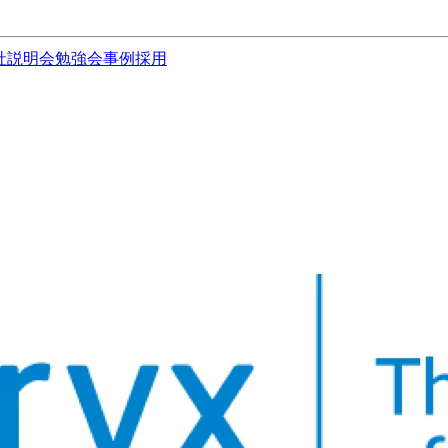
社説明会
勉強会
事例
採用