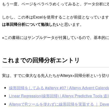
もう一度、ページをペラペラめくってみると、データ分析に
しかし、この本はExcelを使用することが前提となっていま
は単回帰分析について勉強したい
と思います。
※この書籍にはサンプルデータが付属しているので、基本的
これまでの回帰分析エントリ
実は、すでに偉大なる先人たちがAlteryx×回帰分析という
線形回帰をしてみる #alteryx #07 | Alteryx Advent Calendar
Linear Regression(線形回帰) | Alteryx Predictive Tools 
AlteryxでRツールを使わずに線形回帰を実装する ｜ Develo