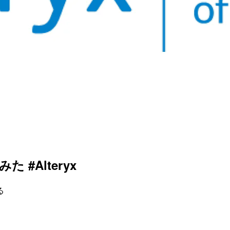
 #Alteryx
る