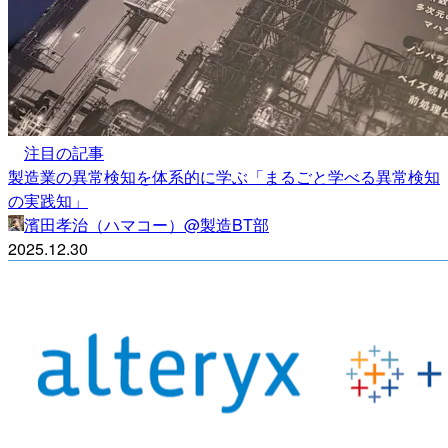
注目の記事
製造業の異常検知を体系的に学ぶ「まるごと学べる異常検知
の実践知」
濱田孝治（ハマコー）@製造BT部
2025.12.30