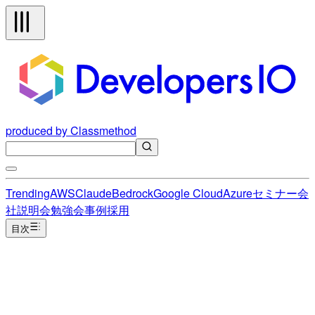
produced by Classmethod
Trending
AWS
Claude
Bedrock
Google Cloud
Azure
セミナー
会
社説明会
勉強会
事例
採用
目次