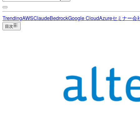
Trending
AWS
Claude
Bedrock
Google Cloud
Azure
セミナー
会
目次