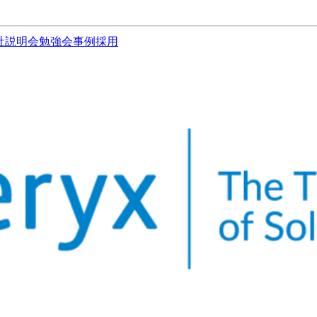
社説明会
勉強会
事例
採用