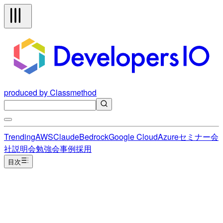
produced by Classmethod
Trending
AWS
Claude
Bedrock
Google Cloud
Azure
セミナー
会
社説明会
勉強会
事例
採用
目次