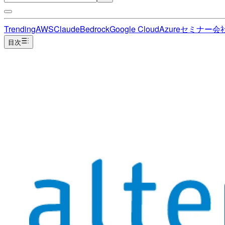
Trending
AWS
Claude
Bedrock
Google Cloud
Azure
セミナー
会
目次