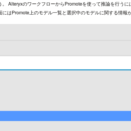
eryxのワークフローからPromoteを使って推論を行うにはSco
設定画面にはPromote上のモデル一覧と選択中のモデルに関する情