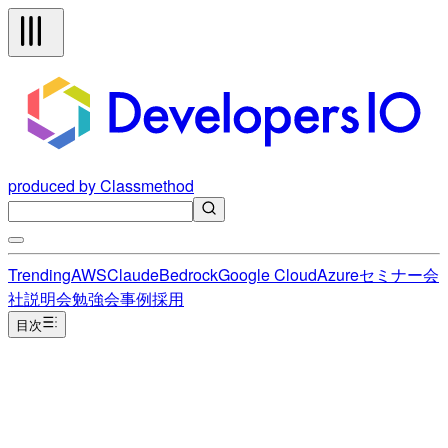
produced by Classmethod
Trending
AWS
Claude
Bedrock
Google Cloud
Azure
セミナー
会
社説明会
勉強会
事例
採用
目次