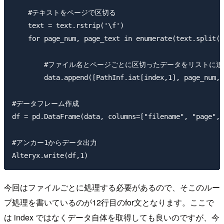
    #テキストをページで区切る

    text = text.rstrip('\f')

    for page_num, page_text in enumerate(text.split('
        #ファイル名とページごとに区切ったデータをリストに追加
        data.append([PathInf.iat[index,1], page_num, 
#データフレーム作成

df = pd.DataFrame(data, columns=["filename", "page", 
#アンカー1からデータ出力

今回はファイルごとに処理する必要があるので、そこのルー
プ処理を書いているのが12行目のfor文となります。ここで
は index ではなくデータ自体を取得しても良いのですが、今