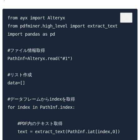
from ayx import Alteryx

from pdfminer.high_level import extract_text

import pandas as pd

#ファイル情報取得

PathInf=Alteryx.read("#1")

#リスト作成

data=[]

#データフレームからindexを取得

for index in PathInf.index:

    #PDF内のテキスト取得

    text = extract_text(PathInf.iat[index,0])
