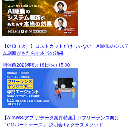
【8/18（火）】コストカットだけじゃない！AI駆動のシステ
ム刷新がもたらす本当の効果
開催前
2026年8月18日(火) 15:00
【AI/AWS/アプリ/データ案件特集】ITフリーランス向け
「CMパートナーズ」 説明会 by クラスメソッド