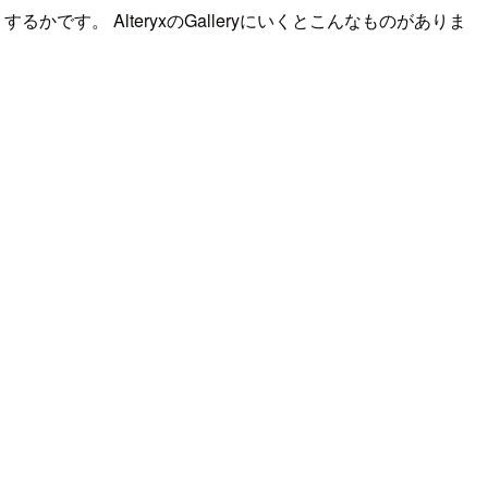
。 AlteryxのGalleryにいくとこんなものがありま