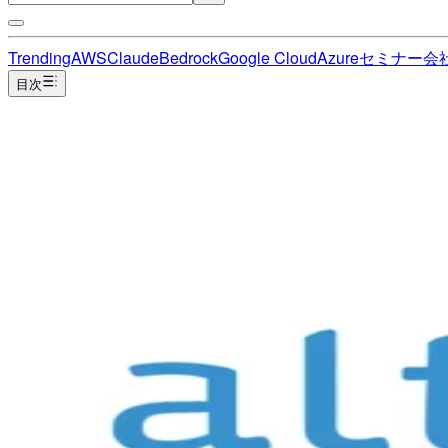
Trending
AWS
Claude
Bedrock
Google Cloud
Azure
セミナー
会
目次