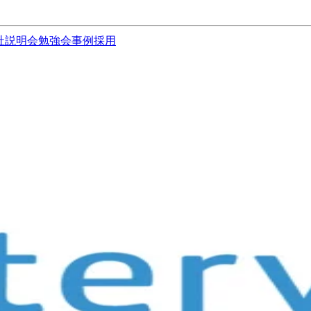
社説明会
勉強会
事例
採用