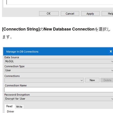
[Connection String]
の
New Database Connection
を選択し
ます。