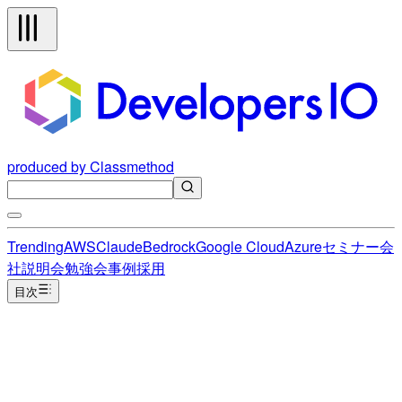
produced by Classmethod
Trending
AWS
Claude
Bedrock
Google Cloud
Azure
セミナー
会
社説明会
勉強会
事例
採用
目次